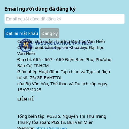
Email người dùng đã đăng ký
Đặt lại mật khẩu
Đăng ký
Cơ quan chủ quản: Trường Đại học Văn Hiến
Cơ quan xuất bản: Tạp chí Khoa học Đại học
Văn Hiến
Địa chỉ: 665 - 667 - 669 Điện Biên Phủ, Phường
Bàn Cờ, TP.HCM
Giấy phép Hoạt động Tạp chí in và Tạp chí điện
tử số: 75/GP-BVHTTDL
của Bộ Văn hóa, Thể thao và Du lịch cấp ngày
15/07/2025
LIÊN HỆ
Tổng biên tập: PGS.TS. Nguyễn Thị Thu Trang
Thư ký tòa soạn: PGS.TS. Bùi Văn Miên
Website:
https://jsvhu.vn