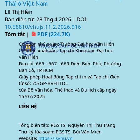
Thái ở Việt Nam
Lê Thị Hiền
Bản điện tử: 28 Thg 4 2026 | DOI:
10.58810/vhujs.11.2.2026.916
Tóm tắt
|
PDF (224.7K)
Cơ quan chủ quản: Trường Đại học Văn Hiến
Cơ quan xuất bản: Tạp chí Khoa học Đại học
Văn Hiến
Địa chỉ: 665 - 667 - 669 Điện Biên Phủ, Phường
Bàn Cờ, TP.HCM
Giấy phép Hoạt động Tạp chí in và Tạp chí điện
tử số: 75/GP-BVHTTDL
của Bộ Văn hóa, Thể thao và Du lịch cấp ngày
15/07/2025
LIÊN HỆ
Tổng biên tập: PGS.TS. Nguyễn Thị Thu Trang
Thư ký tòa soạn: PGS.TS. Bùi Văn Miên
Website:
https://jsvhu.vn