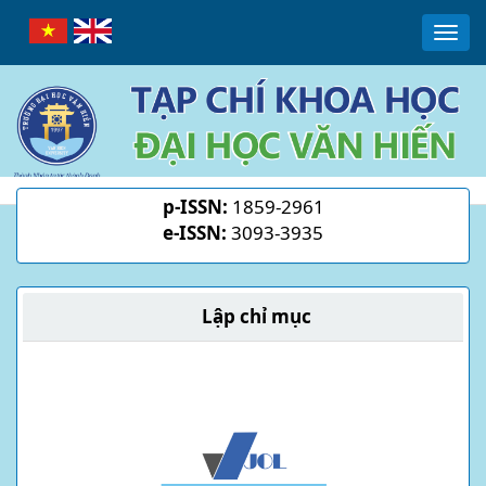
Main
Togg
Navigation
navi
Main
Content
Sidebar
p-ISSN:
1859-2961
e-ISSN:
3093-3935
Lập chỉ mục