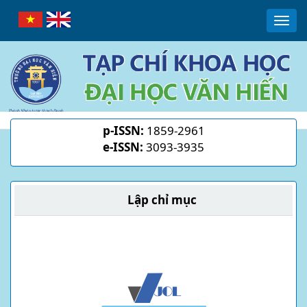
Main
Togg
Navigation
navi
Main
Content
Sidebar
p-ISSN:
1859-2961
e-ISSN:
3093-3935
Lập chỉ mục