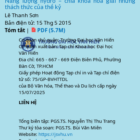
Năng lượng hydro – chìa khóa hóa giải những
thách thức của thế kỷ
Lê Thanh Sơn
Bản điện tử: 15 Thg 5 2015
Tóm tắt
|
PDF (5.7M)
Cơ quan chủ quản: Trường Đại học Văn Hiến
Cơ quan xuất bản: Tạp chí Khoa học Đại học
Văn Hiến
Địa chỉ: 665 - 667 - 669 Điện Biên Phủ, Phường
Bàn Cờ, TP.HCM
Giấy phép Hoạt động Tạp chí in và Tạp chí điện
tử số: 75/GP-BVHTTDL
của Bộ Văn hóa, Thể thao và Du lịch cấp ngày
15/07/2025
LIÊN HỆ
Tổng biên tập: PGS.TS. Nguyễn Thị Thu Trang
Thư ký tòa soạn: PGS.TS. Bùi Văn Miên
Website:
https://jsvhu.vn