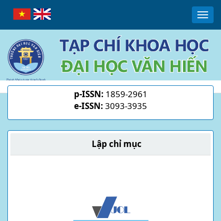
Main
Togg
Navigation
navi
Main
Content
Sidebar
p-ISSN:
1859-2961
e-ISSN:
3093-3935
Lập chỉ mục