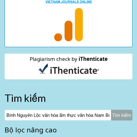
Plagiarism check by
iThenticate
Tìm kiếm
Tìm
kiếm
các
Bộ lọc nâng cao
bài