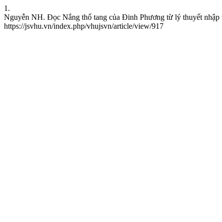
1.
Nguyễn NH. Đọc Nắng thổ tang của Đinh Phương từ lý thuyết nhập v
https://jsvhu.vn/index.php/vhujsvn/article/view/917