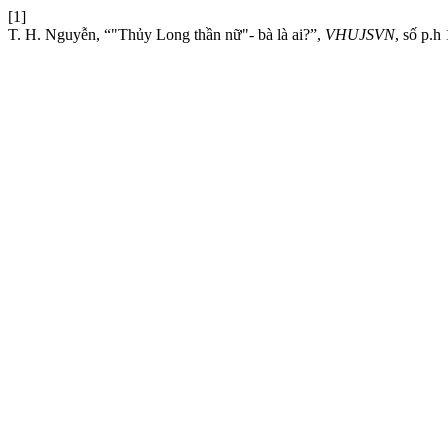
[1]
T. H. Nguyễn, “"Thủy Long thần nữ"- bà là ai?”,
VHUJSVN
, số p.h