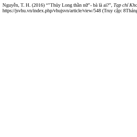
Nguyễn, T. H. (2016) “"Thủy Long thần nữ"- bà là ai?”,
Tạp chí Kh
https://jsvhu.vn/index.php/vhujsvn/article/view/548 (Truy cập: 8Thá