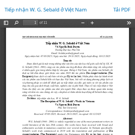
Quay
Tải xuống
Tiếp nhận W. G. Sebald ở Việt Nam
Tải PDF
lại
chi
tiết
bài
viết